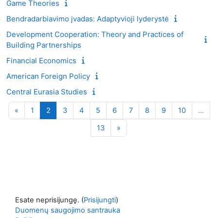
Game Theories
Bendradarbiavimo įvadas: Adaptyvioji lyderystė
Development Cooperation: Theory and Practices of
Building Partnerships
Financial Economics
American Foreign Policy
Central Eurasia Studies
Ankstesnis puslapis
1 puslapis
2 puslapis
3 puslapis
4 puslapis
5 puslapis
6 puslapis
7 puslapis
8 puslapis
9 puslapis
10 puslap
«
1
2
3
4
5
6
7
8
9
10
…
13 puslapis
Kitas puslapis
13
»
Esate neprisijungę. (
Prisijungti
)
Duomenų saugojimo santrauka