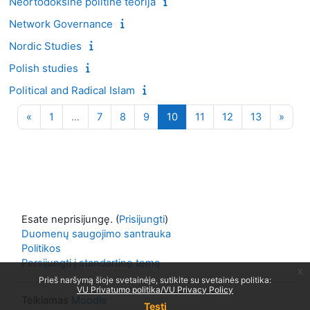
Neortodoksinė politinė teorija
Network Governance
Nordic Studies
Polish studies
Political and Radical Islam
Ankstesnis puslapis
1 puslapis
7 puslapis
8 puslapis
9 puslapis
10 puslapis
11 puslapis
12 puslapis
13 puslapi
Kitas
«
1
…
7
8
9
10
11
12
13
»
Esate neprisijungę. (
Prisijungti
)
Duomenų saugojimo santrauka
Politikos
Persijungti į standartinę temą
x
Prieš naršymą šioje svetainėje, sutikite su svetainės politika:
VU Privatumo politika/VU Privacy Policy
Teikiamas
Moodle
Tęsti