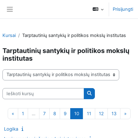
Pereiti į pagrindinį turinį
Prisijungti
Šoninis skydelis
Kursai
Tarptautinių santykių ir politikos mokslų institutas
Tarptautinių santykių ir politikos mokslų
institutas
Kursų kategorijos
Ieškoti kursų
Ieškoti kursų
Ankstesnis puslapis
1 puslapis
7 puslapis
8 puslapis
9 puslapis
10 puslapis
11 puslapis
12 puslapis
13 puslapi
Kitas
«
1
…
7
8
9
10
11
12
13
»
Logika